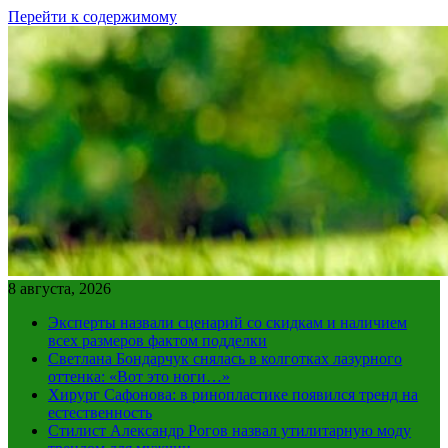
Перейти к содержимому
8 августа, 2026
Эксперты назвали сценарий со скидкам и наличием
всех размеров фактом подделки
Светлана Бондарчук снялась в колготках лазурного
оттенка: «Вот это ноги…»
Хирург Сафонова: в ринопластике появился тренд на
естественность
Стилист Александр Рогов назвал утилитарную моду