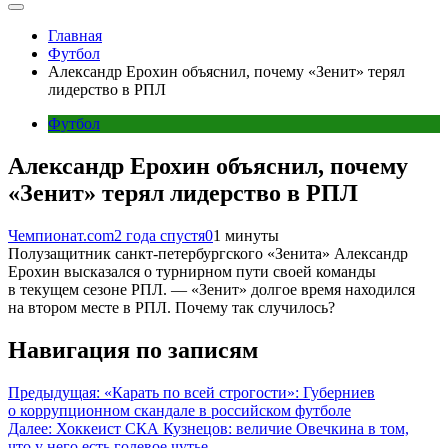
Главная
Футбол
Александр Ерохин объяснил, почему «Зенит» терял
лидерство в РПЛ
Футбол
Александр Ерохин объяснил, почему
«Зенит» терял лидерство в РПЛ
Чемпионат.com
2 года спустя
0
1 минуты
Полузащитник санкт-петербургского «Зенита» Александр
Ерохин высказался о турнирном пути своей команды
в текущем сезоне РПЛ. — «Зенит» долгое время находился
на втором месте в РПЛ. Почему так случилось?
Навигация по записям
Предыдущая:
«Карать по всей строгости»: Губерниев
о коррупционном скандале в российском футболе
Далее:
Хоккеист СКА Кузнецов: величие Овечкина в том,
что у него есть голевое чутье