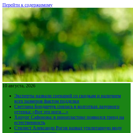
Перейти к содержимому
10 августа, 2026
Эксперты назвали сценарий со скидкам и наличием
всех размеров фактом подделки
Светлана Бондарчук снялась в колготках лазурного
оттенка: «Вот это ноги…»
Хирург Сафонова: в ринопластике появился тренд на
естественность
Стилист Александр Рогов назвал утилитарную моду