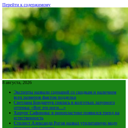
Перейти к содержимому
8 августа, 2026
Эксперты назвали сценарий со скидкам и наличием
всех размеров фактом подделки
Светлана Бондарчук снялась в колготках лазурного
оттенка: «Вот это ноги…»
Хирург Сафонова: в ринопластике появился тренд на
естественность
Стилист Александр Рогов назвал утилитарную моду