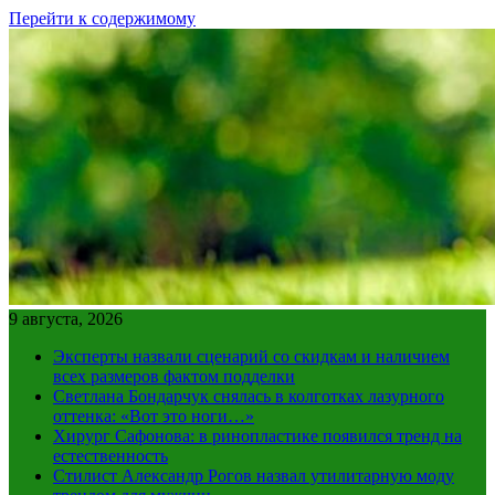
Перейти к содержимому
9 августа, 2026
Эксперты назвали сценарий со скидкам и наличием
всех размеров фактом подделки
Светлана Бондарчук снялась в колготках лазурного
оттенка: «Вот это ноги…»
Хирург Сафонова: в ринопластике появился тренд на
естественность
Стилист Александр Рогов назвал утилитарную моду