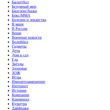
Баскетбол
Безумный мир
Биатлон/Лыжи
Бокс/MMA
Болезни и лекарства
В мире
В России
Вещи
Военные новости
Волейбол
Гаджеты
Дети
Дом и сад
Еда
Звёзды
Здоровье
ЗОЖ
Игры
Импортозамещение
Интернет
Истории
Компании
Криминал
Культура
Лайфхаки