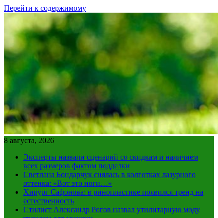
Перейти к содержимому
8 августа, 2026
Эксперты назвали сценарий со скидкам и наличием
всех размеров фактом подделки
Светлана Бондарчук снялась в колготках лазурного
оттенка: «Вот это ноги…»
Хирург Сафонова: в ринопластике появился тренд на
естественность
Стилист Александр Рогов назвал утилитарную моду