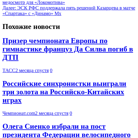
медосмотр для «Локомотива»
Далее:
ЭСК РФС поддержала пять решений Казарцева в матче
«Спартака» с «Динамо» Мх
Похожие новости
Призер чемпионата Европы по
гимнастике француз Да Силва погиб в
ДТП
ТАСС
2 месяца спустя
0
Российские синхронистки выиграли
три золота на Российско-Китайских
играх
Чемпионат.com
2 месяца спустя
0
Олега Сиенко избрали на пост
президента Федерации велосипедного