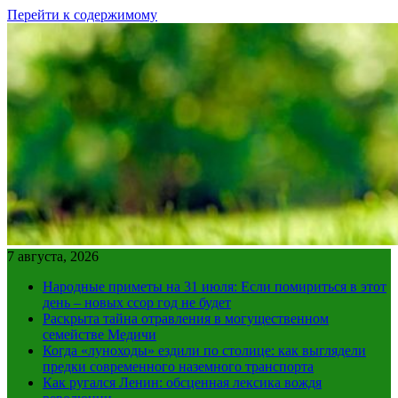
Перейти к содержимому
7 августа, 2026
Народные приметы на 31 июля: Если помириться в этот
день – новых ссор год не будет
Раскрыта тайна отравления в могущественном
семействе Медичи
Когда «луноходы» ездили по столице: как выглядели
предки современного наземного транспорта
Как ругался Ленин: обсценная лексика вождя