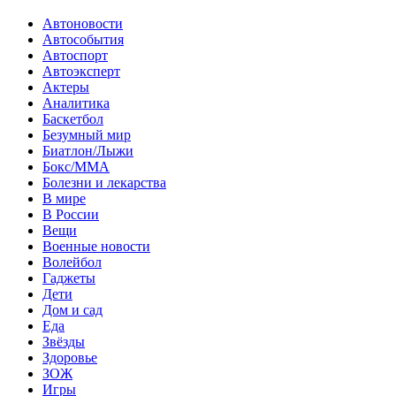
Автоновости
Автособытия
Автоспорт
Автоэксперт
Актеры
Аналитика
Баскетбол
Безумный мир
Биатлон/Лыжи
Бокс/MMA
Болезни и лекарства
В мире
В России
Вещи
Военные новости
Волейбол
Гаджеты
Дети
Дом и сад
Еда
Звёзды
Здоровье
ЗОЖ
Игры