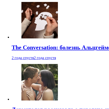
The Conversation: болезнь Альцгейм
2 года спустя
2 года спустя