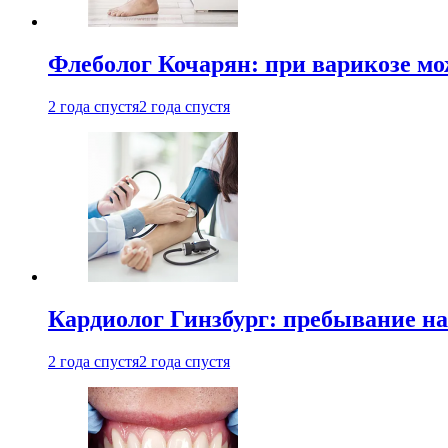
Флеболог Кочарян: при варикозе м
2 года спустя
2 года спустя
Кардиолог Гинзбург: пребывание на
2 года спустя
2 года спустя