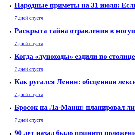
Народные приметы на 31 июля: Если 
7 дней спустя
Раскрыта тайна отравления в могу
7 дней спустя
Когда «луноходы» ездили по столиц
7 дней спустя
Как ругался Ленин: обсценная лек
7 дней спустя
Бросок на Ла-Манш: планировал ли
7 дней спустя
90 лет назад было принято положени