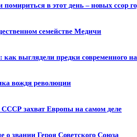
помириться в этот день – новых ссор год
щественном семействе Медичи
е: как выглядели предки современного н
сика вождя революции
 СССР захват Европы на самом деле
е о звании Героя Советского Союза