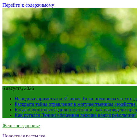
Перейти к содержимому
6 августа, 2026
Народные приметы на 31 июля: Если помириться в этот де
Раскрыта тайна отравления в могущественном семейств
Когда «луноходы» ездили по столице: как выглядели пре
Как ругался Ленин: обсценная лексика вождя революции
Женское здоровье
Новостная рассылка