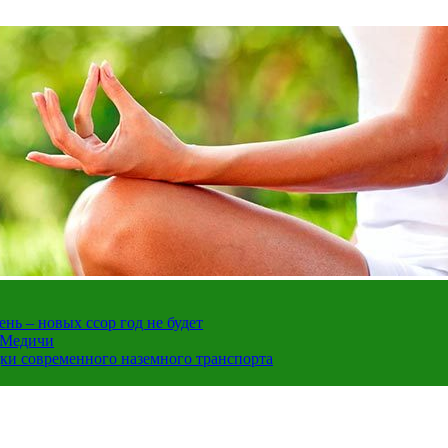
нь – новых ссор год не будет
е Медичи
дки современного наземного транспорта