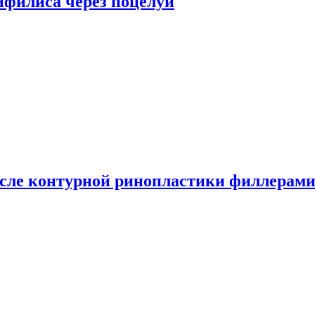
сифилиса через поцелуи
сле контурной ринопластики филлерам